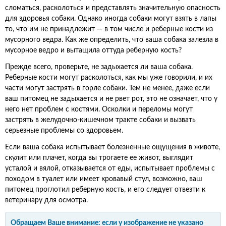
сломаться, расколоться и представлять значительную опасность
для здоровья собаки. Однако иногда собаки могут взять в лапы
то, что им не принадлежит — в том числе и реберные кости из
мусорного ведра. Как же определить, что ваша собака залезла в
мусорное ведро и вытащила оттуда реберную кость?
Прежде всего, проверьте, не задыхается ли ваша собака.
Реберные кости могут расколоться, как мы уже говорили, и их
части могут застрять в горле собаки. Тем не менее, даже если
ваш питомец не задыхается и не рвет рот, это не означает, что у
него нет проблем с костями. Осколки и переломы могут
застрять в желудочно-кишечном тракте собаки и вызвать
серьезные проблемы со здоровьем.
Если ваша собака испытывает болезненные ощущения в животе,
скулит или плачет, когда вы трогаете ее живот, выглядит
усталой и вялой, отказывается от еды, испытывает проблемы с
походом в туалет или имеет кровавый стул, возможно, ваш
питомец проглотил реберную кость, и его следует отвезти к
ветеринару для осмотра.
Обращаем Ваше внимание: если у изображение не указано