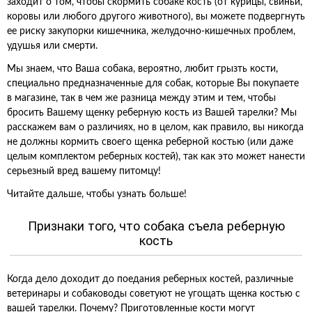
заходит о том, чтобы скормить собаке кость (от курицы, свиньи,
коровы или любого другого животного), вы можете подвергнуть
ее риску закупорки кишечника, желудочно-кишечных проблем,
удушья или смерти.
Мы знаем, что Ваша собака, вероятно, любит грызть кости,
специально предназначенные для собак, которые Вы покупаете
в магазине, так в чем же разница между этим и тем, чтобы
бросить Вашему щенку реберную кость из Вашей тарелки? Мы
расскажем вам о различиях, но в целом, как правило, вы никогда
не должны кормить своего щенка реберной костью (или даже
целым комплектом реберных костей), так как это может нанести
серьезный вред вашему питомцу!
Читайте дальше, чтобы узнать больше!
Признаки того, что собака съела реберную
кость
Когда дело доходит до поедания реберных костей, различные
ветеринары и собаководы советуют не угощать щенка костью с
вашей тарелки. Почему? Приготовленные кости могут