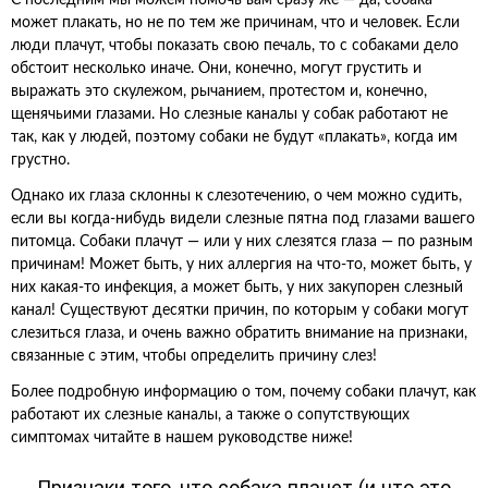
С последним мы можем помочь вам сразу же — да, собака
может плакать, но не по тем же причинам, что и человек. Если
люди плачут, чтобы показать свою печаль, то с собаками дело
обстоит несколько иначе. Они, конечно, могут грустить и
выражать это скулежом, рычанием, протестом и, конечно,
щенячьими глазами. Но слезные каналы у собак работают не
так, как у людей, поэтому собаки не будут «плакать», когда им
грустно.
Однако их глаза склонны к слезотечению, о чем можно судить,
если вы когда-нибудь видели слезные пятна под глазами вашего
питомца. Собаки плачут — или у них слезятся глаза — по разным
причинам! Может быть, у них аллергия на что-то, может быть, у
них какая-то инфекция, а может быть, у них закупорен слезный
канал! Существуют десятки причин, по которым у собаки могут
слезиться глаза, и очень важно обратить внимание на признаки,
связанные с этим, чтобы определить причину слез!
Более подробную информацию о том, почему собаки плачут, как
работают их слезные каналы, а также о сопутствующих
симптомах читайте в нашем руководстве ниже!
Признаки того, что собака плачет (и что это