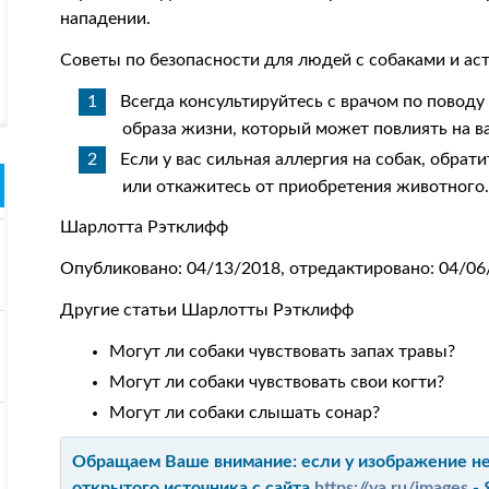
нападении.
Советы по безопасности для людей с собаками и ас
Всегда консультируйтесь с врачом по поводу
образа жизни, который может повлиять на в
Если у вас сильная аллергия на собак, обра
или откажитесь от приобретения животного
Шарлотта Рэтклифф
Опубликовано: 04/13/2018, отредактировано: 04/06
Другие статьи Шарлотты Рэтклифф
Могут ли собаки чувствовать запах травы?
Могут ли собаки чувствовать свои когти?
Могут ли собаки слышать сонар?
Обращаем Ваше внимание: если у изображение не 
открытого источника с сайта
https://ya.ru/images
- 