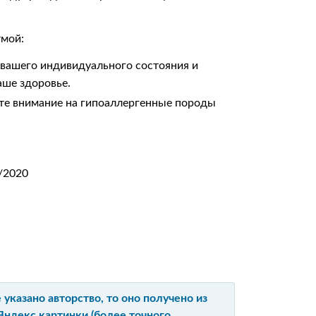
тмой:
 вашего индивидуального состояния и
аше здоровье.
тите внимание на гипоаллергенные породы
.
/2020
указано авторство, то оно получено из
Яндекс картинки (более точного