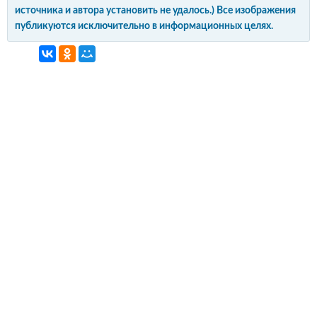
источника и автора установить не удалось.) Все изображения
публикуются исключительно в информационных целях.
интерьер и обустройство
своими руками
© Copyright 2012-2022 All Rights Reserved.
Копирование материалов без активной