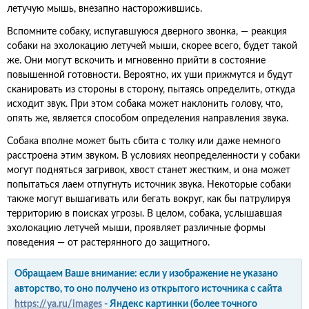
летучую мышь, внезапно насторожившись.
Вспомните собаку, испугавшуюся дверного звонка, — реакция
собаки на эхолокацию летучей мыши, скорее всего, будет такой
же. Они могут вскочить и мгновенно прийти в состояние
повышенной готовности. Вероятно, их уши прижмутся и будут
сканировать из стороны в сторону, пытаясь определить, откуда
исходит звук. При этом собака может наклонить голову, что,
опять же, является способом определения направления звука.
Собака вполне может быть сбита с толку или даже немного
расстроена этим звуком. В условиях неопределенности у собаки
могут подняться загривок, хвост станет жестким, и она может
попытаться лаем отпугнуть источник звука. Некоторые собаки
также могут вышагивать или бегать вокруг, как бы патрулируя
территорию в поисках угрозы. В целом, собака, услышавшая
эхолокацию летучей мыши, проявляет различные формы
поведения — от растерянного до защитного.
Обращаем Ваше внимание: если у изображение не указано
авторство, то оно получено из открытого источника с сайта
https://ya.ru/images
- Яндекс картинки (более точного