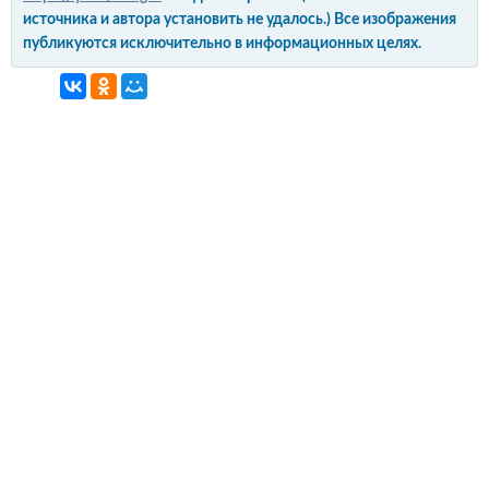
источника и автора установить не удалось.) Все изображения
публикуются исключительно в информационных целях.
интерьер и обустройство
своими руками
© Copyright 2012-2022 All Rights Reserved.
Копирование материалов без активной