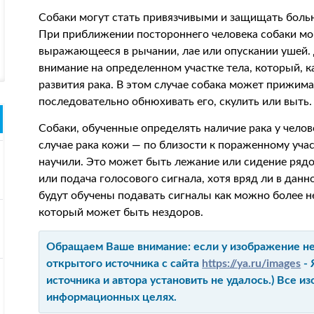
Собаки могут стать привязчивыми и защищать больн
При приближении постороннего человека собаки мог
выражающееся в рычании, лае или опускании ушей.
внимание на определенном участке тела, который, к
развития рака. В этом случае собака может прижима
последовательно обнюхивать его, скулить или выть.
Собаки, обученные определять наличие рака у челов
случае рака кожи — по близости к пораженному учас
научили. Это может быть лежание или сидение рядо
или подача голосового сигнала, хотя вряд ли в дан
будут обучены подавать сигналы как можно более н
который может быть нездоров.
Обращаем Ваше внимание: если у изображение не 
открытого источника с сайта
https://ya.ru/images
- 
источника и автора установить не удалось.) Все 
информационных целях.