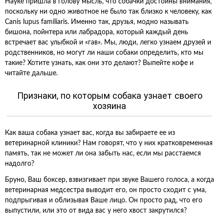
Науке пришла в голову мысль, что собачки достойны внимания,
поскольку ни одно животное не было так близко к человеку, как
Canis lupus familiaris. Именно так, друзья, модно называть
бишона, пойнтера или лабрадора, который каждый день
встречает вас улыбкой и «гав». Мы, люди, легко узнаем друзей и
родственников, но могут ли наши собаки определить, кто мы
такие? Хотите узнать, как они это делают? Выпейте кофе и
читайте дальше.
Признаки, по которым собака узнает своего
хозяина
Как ваша собака узнает вас, когда вы забираете ее из
ветеринарной клиники? Нам говорят, что у них кратковременная
память, так не может ли она забыть нас, если мы расстаемся
надолго?
Бруно, Ваш боксер, взвизгивает при звуке Вашего голоса, а когда
ветеринарная медсестра выводит его, он просто сходит с ума,
подпрыгивая и облизывая Ваше лицо. Он просто рад, что его
выпустили, или это от вида вас у него хвост закрутился?