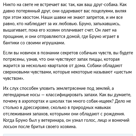
Никто на свете не встречает вас так, как ваш друг-собака. Как
давно потерянный друг, они одаривают вас поцелуями, виляя
при этом хвостом. Наши шавки не знают запретов, и им все
равно, кто наблюдает за их любовью. Бруно, запыхавшись,
вышагивает, пока его хозяин оплачивает счет. Он лает на
прощание, и они отправляются домой, где Бруно играет в
бантики со своими игрушками.
Если вы новичок в познании секретов собачьих чувств, вы будете
потрясены, узнав, что они чувствуют запах пиццы, которая
жарится за несколько кварталов от дома. Собаки обладают
сверхновыми чувствами, которые некоторые называют «шестым
чувством».
Их слух способен уловить землетрясение под землей, а
легендарные носы — классифицировать запахи. Как вы думаете,
почему в аэропортах и школах так много собак-ищеек? Дело не
столько в дрессировке, сколько в природных навыках
отслеживания запахов, которыми они обладают с рождения.
Когда Бруно был у ветеринара, он узнал голос, лицо и вонючий
лосьон после бритья своего хозяина.