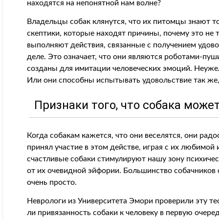
находятся на непонятной нам волне?
Владельцы собак клянутся, что их питомцы знают тол
скептики, которые находят причины, почему это не т
выполняют действия, связанные с получением удоволь
деле. Это означает, что они являются роботами-пу
созданы для имитации человеческих эмоций. Неужел
Или они способны испытывать удовольствие так же,
Признаки того, что собака мож
Когда собакам кажется, что они веселятся, они радо
принял участие в этом действе, играя с их любимой 
счастливые собаки стимулируют нашу зону психичес
от их очевидной эйфории. Большинство собачников с
очень просто.
Неврологи из Университета Эмори проверили эту те
ли привязанность собаки к человеку в первую очер