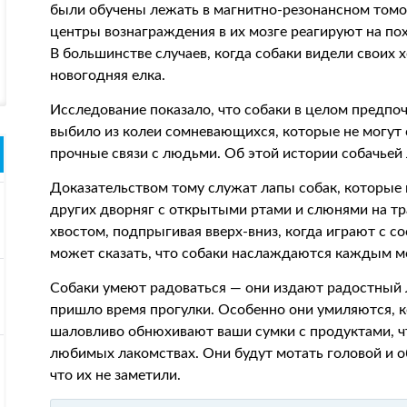
были обучены лежать в магнитно-резонансном томог
центры вознаграждения в их мозге реагируют на пох
В большинстве случаев, когда собаки видели своих хо
новогодняя елка.
Исследование показало, что собаки в целом предпоч
выбило из колеи сомневающихся, которые не могут с
прочные связи с людьми. Об этой истории собачьей 
Доказательством тому служат лапы собак, которые
других дворняг с открытыми ртами и слюнями на тра
хвостом, подпрыгивая вверх-вниз, когда играют с 
может сказать, что собаки наслаждаются каждым 
Собаки умеют радоваться — они издают радостный ла
пришло время прогулки. Особенно они умиляются, к
шаловливо обнюхивают ваши сумки с продуктами, чт
любимых лакомствах. Они будут мотать головой и об
что их не заметили.