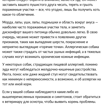
который следует обратить внимание, является зуд. Он может
заставить вашего пушистого друга чесать, тереть и грызть
пораженные участки — все, что угодно, лишь бы получить хоть
какое-то облегчение.
Морда, лапы, уши, лапы, подмышки и область вокруг ануса —
наиболее часто поражаемые участки тела, и заметить
дискомфорт вашего питомца обычно довольно легко. В свою
очередь, чесание может привести к появлению других
признаков, таких как выпадение шерсти, покраснение и
неприятно выглядящие «горячие точки». Аллергическая собака
может также страдать от частых ушных инфекций, а в тяжелых
случаях могут возникать хронические кожные инфекции.
У некоторых собак, страдающих пищевой аллергией, помимо
зуда могут наблюдаться желудочно-кишечные расстройства.
Рвота, понос или даже жидкий стул могут свидетельствовать
как минимум о непереносимости, а возможно, и об аллергии на
тот или иной корм.
Если у вашей собаки наблюдаются какие-либо из
вышеперечисленных признаков и симптомов, стоит обратиться
к ветеринару для осмотра, чтобы выявить корень проблемы.