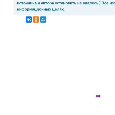
источника и автора установить не удалось.) Все 
информационных целях.
ГЛАВНАЯ
КОНТАКТ
О ПРОЕКТ
КАРТА СА
РУССК
лки запрещено!