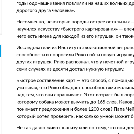
годы одомашнивания повлияли на наших волчьих дру
дорогого друга человека».
Несомненно, некоторые породы острее остальных —
научился искусству «быстрого картирования» — впеч
него есть имена для каждой из его игрушек, он такж
Исследователи из Института эволюционной антропо
способности и попросили Рико найти новую игрушку
других игрушек. Рико распознал, что у нечетной игр
семи случаях из десяти достал нужную игрушку.
Быстрое составление карт — это способ, с помощью 
учитывая, что Рико обладает способностями малыша
над тем, что они спрашивают. Этот возраст был опр
которому собака может выучить до 165 слов. Каков 
понимает предложения и более 1200 слов? Папа Че
который хотел проверить, насколько умной может б
Не так давно животных изучали по тому, что они дела