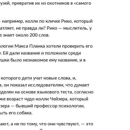
зей, превратив их из охотников в «самого
 например, колли по кличке Рико, который
атляет, не правда ли? Рико — мыслитель, у
е знает около 200 слов.
логии Макса Планка хотели проверить его
. Ей дали название и положили среди
ушки было незнакомое ему название, и в
которого дети учат новые слова, и,
, он показал исследователям, что думает
еделен на основе языкового теста, согласно
же возраст чудо-колли Чейзера, который
йзера — бывший профессор психологии,
ыть его собака.
ют, а не по тому, что они чувствуют, — это