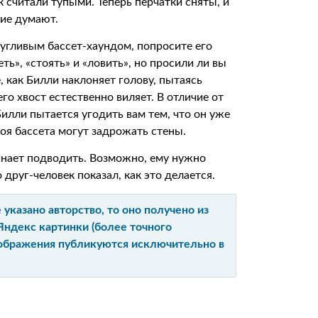
 считали тупыми. Теперь перчатки сняты, и
гие думают.
пугливым бассет-хаундом, попросите его
ь», «стоять» и «ловить», но просили ли вы
 как Билли наклоняет голову, пытаясь
 его хвост естественно виляет. В отличие от
илли пытается угодить вам тем, что он уже
 воя бассета могут задрожать стены.
инает подводить. Возможно, ему нужно
друг-человек показал, как это делается.
указано авторство, то оно получено из
Яндекс картинки (более точного
изображения публикуются исключительно в