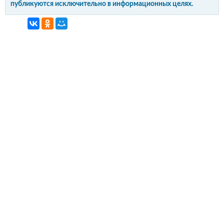
публикуются исключительно в информационных целях.
интерьер и обустройство
своими руками
© Copyright 2012-2022 All Rights Reserved.
Копирование материалов без активной
гиперссылки запрещено!