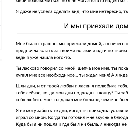
мной познакомиться, но я не могла на это надеяться
Я даже не успела сделать вид, что мне интересно, 
И мы приехали дом
Мне было страшно, мы приехали домой, а я ничего не
предпочла встать за твоими ногами и идти по твоим
ведь я уже нашла кого-то.
Ты ласково говорил со мной, шепча мое имя, ты пока
купил мне все необходимое… ты ждал меня! А я ждал
Шли дни, и от твоей любви и ласки я полюбила тебя
тебе сейчас, когда мои дни подходят к концу? Ты за
себя любить мне, ты давал мне больше, чем мне бы
Я не могу забыть те дни, когда ты приходил уставши
играл со мной. Когда ты готовил мне вкусные блюда
Куда бы я ни пошла и где бы я ни была, я никогда не