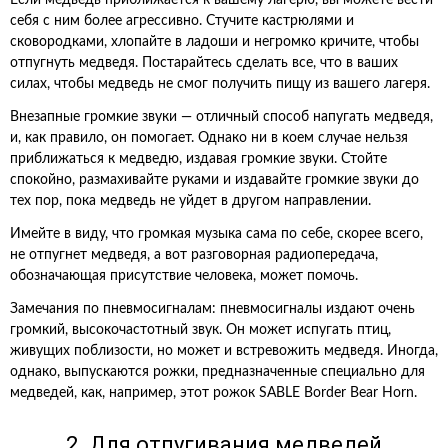
Если медведь приближается к вашему лагерю, вы можете вести
себя с ним более агрессивно. Стучите кастрюлями и
сковородками, хлопайте в ладоши и негромко кричите, чтобы
отпугнуть медведя. Постарайтесь сделать все, что в ваших
силах, чтобы медведь не смог получить пищу из вашего лагеря.
Внезапные громкие звуки — отличный способ напугать медведя,
и, как правило, он помогает. Однако ни в коем случае нельзя
приближаться к медведю, издавая громкие звуки. Стойте
спокойно, размахивайте руками и издавайте громкие звуки до
тех пор, пока медведь не уйдет в другом направлении.
Имейте в виду, что громкая музыка сама по себе, скорее всего,
не отпугнет медведя, а вот разговорная радиопередача,
обозначающая присутствие человека, может помочь.
Замечания по пневмосигналам: пневмосигналы издают очень
громкий, высокочастотный звук. Он может испугать птиц,
живущих поблизости, но может и встревожить медведя. Иногда,
однако, выпускаются рожки, предназначенные специально для
медведей, как, например, этот рожок SABLE Border Bear Horn.
2. Для отпугивания медведей