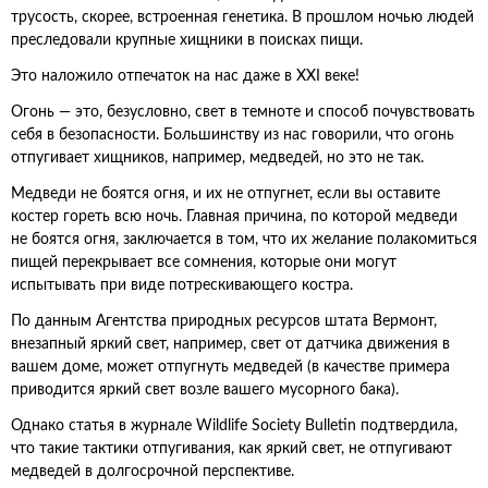
трусость, скорее, встроенная генетика. В прошлом ночью людей
преследовали крупные хищники в поисках пищи.
Это наложило отпечаток на нас даже в XXI веке!
Огонь — это, безусловно, свет в темноте и способ почувствовать
себя в безопасности. Большинству из нас говорили, что огонь
отпугивает хищников, например, медведей, но это не так.
Медведи не боятся огня, и их не отпугнет, если вы оставите
костер гореть всю ночь. Главная причина, по которой медведи
не боятся огня, заключается в том, что их желание полакомиться
пищей перекрывает все сомнения, которые они могут
испытывать при виде потрескивающего костра.
По данным Агентства природных ресурсов штата Вермонт,
внезапный яркий свет, например, свет от датчика движения в
вашем доме, может отпугнуть медведей (в качестве примера
приводится яркий свет возле вашего мусорного бака).
Однако статья в журнале Wildlife Society Bulletin подтвердила,
что такие тактики отпугивания, как яркий свет, не отпугивают
медведей в долгосрочной перспективе.