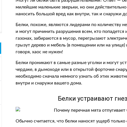
Могут ли белки быть разрушительными? Ответ — без
милейшие маленькие зверьки, но они действительно м
наносить большой вред как внутри, так и снаружи д
Белки, похоже, являются лидерами по количеству не
и могут причинить разрушения всем, кто попадется и
газонах, забираются в мусор, перегрызают электри
грызут дерево и мебель (в помещении или на улице) 
говоря, хаос не нужен!
Белки проникают в самые разные уголки и могут уст
чердаке, в дымоходе или в открытой форточке снар
необходимо сначала немного узнать об этих животн
внутри и снаружи вашего дома.
Белки устраивают гне
Обычно считается, что белки наносят ущерб только с