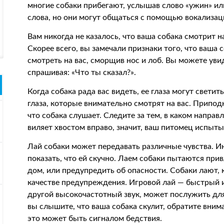
многие собаки прибегают, услышав слово «ужин» или
слова, но они могут общаться с помощью вокализаци
Вам никогда не казалось, что ваша собака смотрит н
Скорее всего, вы замечали признаки того, что ваша
смотреть на вас, сморщив нос и лоб. Вы можете увид
спрашивая: «Что ты сказал?».
Когда собака рада вас видеть, ее глаза могут свети
глаза, которые внимательно смотрят на вас. Припо
что собака слушает. Следите за тем, в каком направ
виляет хвостом вправо, значит, ваш питомец испыт
Лай собаки может передавать различные чувства. Ин
показать, что ей скучно. Лаем собаки пытаются прив
дом, или предупредить об опасности. Собаки лают, к
качестве предупреждения. Игровой лай — быстрый 
другой высокочастотный звук, может послужить для 
вы слышите, что ваша собака скулит, обратите внима
это может быть сигналом бедствия.