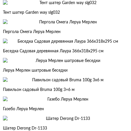
Тент шатер Garden way slg032
Пергола Омега Леруа Мерлен
Беседка Садовая деревянная Лаура 366x318x295 см
Леруа Мерлен шатровые беседки
Павильон садовый Bruma 100g 3×6 м
Газебо Леруа Мерлен
Шатер Derong Dr-1133