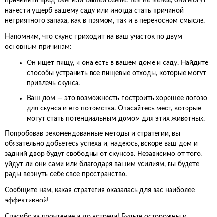
причинить вред Вам или Вашей семье. Тем не менее, они могут
нанести ущерб вашему саду или иногда стать причиной
неприятного запаха, как в прямом, так и в переносном смысле.
Напомним, что скунс приходит на ваш участок по двум
основным причинам:
Он ищет пищу, и она есть в вашем доме и саду. Найдите
способы устранить все пищевые отходы, которые могут
привлечь скунса.
Ваш дом — это возможность построить хорошее логово
для скунса и его потомства. Опасайтесь мест, которые
могут стать потенциальным домом для этих животных.
Попробовав рекомендованные методы и стратегии, вы
обязательно добьетесь успеха и, надеюсь, вскоре ваш дом и
задний двор будут свободны от скунсов. Независимо от того,
уйдут ли они сами или благодаря вашим усилиям, вы будете
рады вернуть себе свое пространство.
Сообщите нам, какая стратегия оказалась для вас наиболее
эффективной!
Спасибо за прочтение и до встречи! Будьте осторожны и