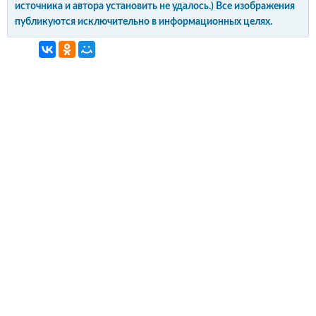
источника и автора установить не удалось.) Все изображения
публикуются исключительно в информационных целях.
интерьер и обустройство
своими руками
© Copyright 2012-2022 All Rights Reserved.
Копирование материалов без активной
гиперссылки запрещено!