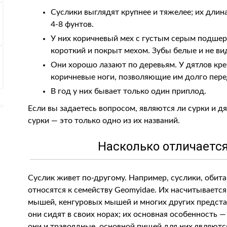
Суслики выглядят крупнее и тяжелее; их длин
4-8 фунтов.
У них коричневый мех с густым серым подшерс
короткий и покрыт мехом. Зубы белые и не вид
Они хорошо лазают по деревьям. У дятлов кре
коричневые ноги, позволяющие им долго пере
В год у них бывает только один приплод.
Если вы задаетесь вопросом, являются ли сурки и дя
сурки — это только одно из их названий.
Насколько отличается
Суслик живет по-другому. Например, суслики, обит
относятся к семейству Geomyidae. Их насчитываетс
мышей, кенгуровых мышей и многих других предста
они сидят в своих норах; их основная особенность 
они и травоядные, основной пищей для них являются