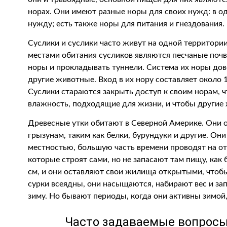
норах. Они имеют разные норы для своих нужд: в од
нужду; есть также норы для питания и гнездования.
Суслики и суслики часто живут на одной территори
местами обитания сусликов являются песчаные почв
норы и прокладывать туннели. Система их норы дов
другие животные. Вход в их нору составляет около 10
Суслики стараются закрыть доступ к своим норам, 
влажность, подходящие для жизни, и чтобы другие 
Древесные утки обитают в Северной Америке. Они отн
грызунам, таким как белки, бурундуки и другие. Он
местностью, большую часть времени проводят на отк
которые строят сами, но не запасают там пищу, как
см, и они оставляют свои жилища открытыми, чтоб
сурки всеядны, они насыщаются, набирают вес и за
зиму. Но бывают периоды, когда они активны зимой
Часто задаваемые вопросы 