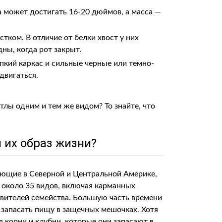
а может достигать 16-20 дюймов, а масса —
тком. В отличие от белки хвост у них
ны, когда рот закрыт.
пкий каркас и сильные черные или темно-
двигаться.
тлы одним и тем же видом? То знайте, что
 их образ жизни?
ающие в Северной и Центральной Америке,
я около 35 видов, включая карманных
вителей семейства. Большую часть времени
— запасать пищу в защечных мешочках. Хотя
 корни и клубни, которые они запасают в