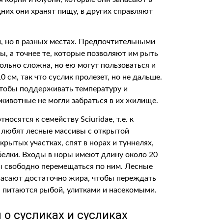
них они хранят пищу, в других справляют
и, но в разных местах. Предпочтительными
ы, а точнее те, которые позволяют им рыть
ольно сложна, но ею могут пользоваться и
 см, так что суслик пролезет, но не дальше.
чтобы поддерживать температуру и
животные не могли забраться в их жилище.
осятся к семейству Sciuridae, т.е. к
и любят лесные массивы с открытой
рытых участках, спят в норах и туннелях,
 белки. Входы в норы имеют длину около 20
ы свободно перемещаться по ним. Лесные
пасают достаточно жира, чтобы переждать
, питаются рыбой, улитками и насекомыми.
о сусликах и сусликах