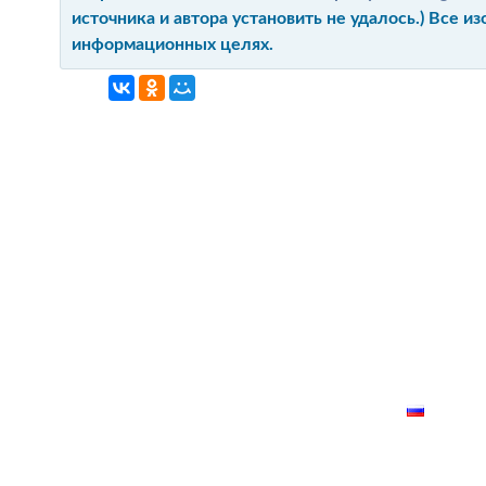
источника и автора установить не удалось.) Все 
информационных целях.
ГЛАВНАЯ
КОНТАКТ
О ПРОЕКТ
КАРТА СА
РУССК
лки запрещено!