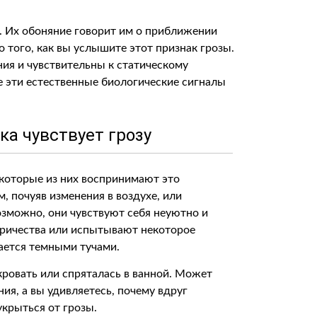
 Их обоняние говорит им о приближении
о того, как вы услышите этот признак грозы.
ия и чувствительны к статическому
е эти естественные биологические сигналы
ка чувствует грозу
екоторые из них воспринимают это
, почуяв изменения в воздухе, или
озможно, они чувствуют себя неуютно и
тричества или испытывают некоторое
вается темными тучами.
кровать или спряталась в ванной. Может
ия, а вы удивляетесь, почему вдруг
укрыться от грозы.