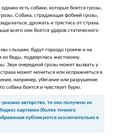
однако есть собаки, которые боятся грозы,
 грозы. Собака, страдающая фобией грозы,
задыхаться, дрожать и трястись от страха.
льше всего они боятся ударов статического
е мы слышим, будут гораздо громче и на
я из беды, подверглась жестокому
зы. Звук очередной грозы может вызвать у
т страха может мочиться или испражняться в
ения, например, убегание или разрушение
о собака боится и чувствует бурю.
указано авторство, то оно получено из
Яндекс картинки (более точного
изображения публикуются исключительно в