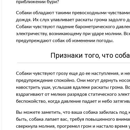
приближении бури?
Собаки обладают такими превосходными чувствами.
дождя. Их слух улавливает раскаты грома задолго д
Собаки чувствуют падение барометрического давлен
электричеству, возникающему при ударе молнии. Вс
предупреждают собак об изменении погоды.
Признаки того, что соба
Собаки чувствуют грозу еще до ее наступления, и н
предупреждение спокойно. Они могут дернуть носом
навострить уши, услышав вдалеке раскаты грома. В
вздрагивают от мелких разрядов статического элек
беспокойство, когда давление падает и небо затяги
Вы можете заметить, что ваша собака забилась под 
быть, собака лапает вас, требуя повышенного вниман
сверкнула молния, прогремел гром и настало время 