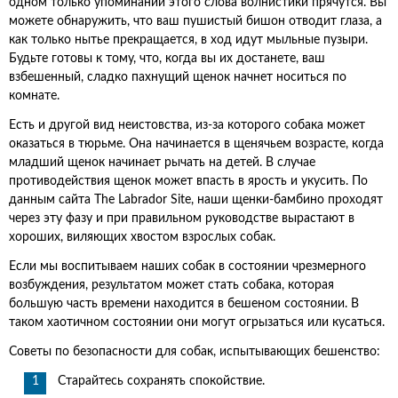
одном только упоминании этого слова волнистики прячутся. Вы
можете обнаружить, что ваш пушистый бишон отводит глаза, а
как только нытье прекращается, в ход идут мыльные пузыри.
Будьте готовы к тому, что, когда вы их достанете, ваш
взбешенный, сладко пахнущий щенок начнет носиться по
комнате.
Есть и другой вид неистовства, из-за которого собака может
оказаться в тюрьме. Она начинается в щенячьем возрасте, когда
младший щенок начинает рычать на детей. В случае
противодействия щенок может впасть в ярость и укусить. По
данным сайта The Labrador Site, наши щенки-бамбино проходят
через эту фазу и при правильном руководстве вырастают в
хороших, виляющих хвостом взрослых собак.
Если мы воспитываем наших собак в состоянии чрезмерного
возбуждения, результатом может стать собака, которая
большую часть времени находится в бешеном состоянии. В
таком хаотичном состоянии они могут огрызаться или кусаться.
Советы по безопасности для собак, испытывающих бешенство:
Старайтесь сохранять спокойствие.