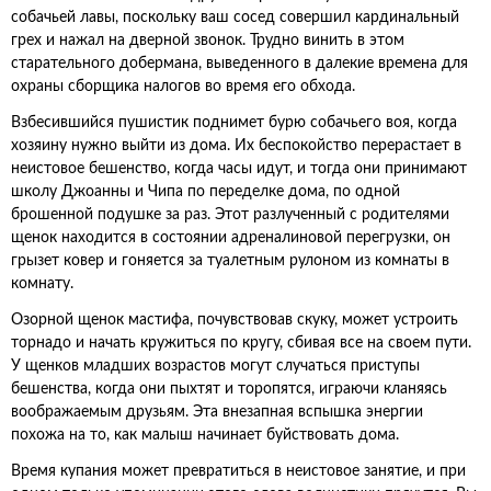
собачьей лавы, поскольку ваш сосед совершил кардинальный
грех и нажал на дверной звонок. Трудно винить в этом
старательного добермана, выведенного в далекие времена для
охраны сборщика налогов во время его обхода.
Взбесившийся пушистик поднимет бурю собачьего воя, когда
хозяину нужно выйти из дома. Их беспокойство перерастает в
неистовое бешенство, когда часы идут, и тогда они принимают
школу Джоанны и Чипа по переделке дома, по одной
брошенной подушке за раз. Этот разлученный с родителями
щенок находится в состоянии адреналиновой перегрузки, он
грызет ковер и гоняется за туалетным рулоном из комнаты в
комнату.
Озорной щенок мастифа, почувствовав скуку, может устроить
торнадо и начать кружиться по кругу, сбивая все на своем пути.
У щенков младших возрастов могут случаться приступы
бешенства, когда они пыхтят и торопятся, играючи кланяясь
воображаемым друзьям. Эта внезапная вспышка энергии
похожа на то, как малыш начинает буйствовать дома.
Время купания может превратиться в неистовое занятие, и при