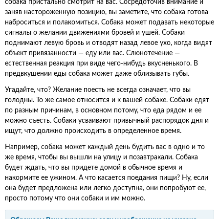
собака пристально смотрит на вас. Сосредоточив внимание и
заняв настороженную позицию, вы заметите, что собака готова
наброситься и полакомиться. Собака может подавать некоторые
сигналы о желании движениями бровей и ушей. Собаки
поднимают левую бровь и отводят назад левое ухо, когда видят
объект привязанности — еду или вас. Слюнотечение —
естественная реакция при виде чего-нибудь вкусненького. В
предвкушении еды собака может даже облизывать губы.
Угадайте, что? Желание поесть не всегда означает, что вы
голодны. То же самое относится и к вашей собаке. Собаки едят
по разным причинам, в основном потому, что еда рядом и ее
можно съесть. Собаки усваивают привычный распорядок дня и
ищут, что должно происходить в определенное время.
Например, собака может каждый день будить вас в одно и то
же время, чтобы вы вышли на улицу и позавтракали. Собака
будет ждать, что вы придете домой в обычное время и
накормите ее ужином. А что касается поедания пищи? Ну, если
она будет предложена или легко доступна, они попробуют ее,
просто потому что они собаки и им можно.