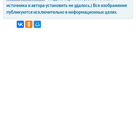
источника и автора установить не удалось.) Все изображения
публикуются исключительно в информационных целях.
интерьер и обустройство
своими руками
© Copyright 2012-2022 All Rights Reserved.
Копирование материалов без активной