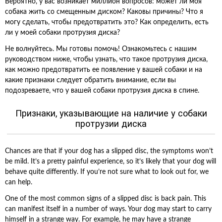
Вероятно, у вас возникает миллион вопросов: может ли моя
собака жить со смещенным диском? Каковы причины? Что я
могу сделать, чтобы предотвратить это? Как определить, есть
ли у моей собаки протрузия диска?
Не волнуйтесь. Мы готовы помочь! Ознакомьтесь с нашим
руководством ниже, чтобы узнать, что такое протрузия диска,
как можно предотвратить ее появление у вашей собаки и на
какие признаки следует обратить внимание, если вы
подозреваете, что у вашей собаки протрузия диска в спине.
Признаки, указывающие на наличие у собаки
протрузии диска
Chances are that if your dog has a slipped disc, the symptoms won’t
be mild. It’s a pretty painful experience, so it’s likely that your dog will
behave quite differently. If you’re not sure what to look out for, we
can help.
One of the most common signs of a slipped disc is back pain. This
can manifest itself in a number of ways. Your dog may start to carry
himself in a strange way. For example, he may have a strange