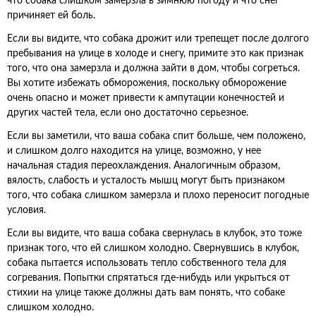
что собака слишком замерзла в зимнюю погоду и что снег
причиняет ей боль.
Если вы видите, что собака дрожит или трепещет после долгого
пребывания на улице в холоде и снегу, примите это как признак
того, что она замерзла и должна зайти в дом, чтобы согреться.
Вы хотите избежать обморожения, поскольку обморожение
очень опасно и может привести к ампутации конечностей и
других частей тела, если оно достаточно серьезное.
Если вы заметили, что ваша собака спит больше, чем положено,
и слишком долго находится на улице, возможно, у нее
начальная стадия переохлаждения. Аналогичным образом,
вялость, слабость и усталость мышц могут быть признаком
того, что собака слишком замерзла и плохо переносит погодные
условия.
Если вы видите, что ваша собака свернулась в клубок, это тоже
признак того, что ей слишком холодно. Свернувшись в клубок,
собака пытается использовать тепло собственного тела для
согревания. Попытки спрятаться где-нибудь или укрыться от
стихии на улице также должны дать вам понять, что собаке
слишком холодно.