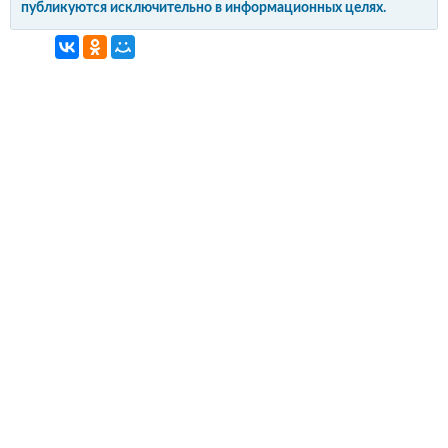
публикуются исключительно в информационных целях.
интерьер и обустройство
своими руками
© Copyright 2012-2022 All Rights Reserved.
Копирование материалов без активной
гиперссылки запрещено!