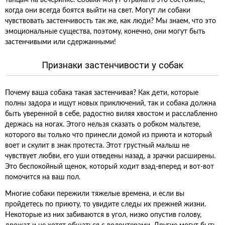
танцам на вечеринке. Собаки могут отражать это состояние,
когда они всегда боятся выйти на свет. Могут ли собаки
чувствовать застенчивость так же, как люди? Мы знаем, что это
эмоциональные существа, поэтому, конечно, они могут быть
застенчивыми или сдержанными!
Признаки застенчивости у собак
Почему ваша собака такая застенчивая? Как дети, которые
полны задора и ищут новых приключений, так и собака должна
быть уверенной в себе, радостно виляя хвостом и расслабленно
держась на ногах. Этого нельзя сказать о робком мальтезе,
которого вы только что принесли домой из приюта и который
воет и скулит в знак протеста. Этот грустный малыш не
чувствует любви, его уши отведены назад, а зрачки расширены.
Это беспокойный щенок, который ходит взад-вперед и вот-вот
помочится на ваш пол.
Многие собаки пережили тяжелые времена, и если вы
пройдетесь по приюту, то увидите следы их прежней жизни.
Некоторые из них забиваются в угол, низко опустив голову,