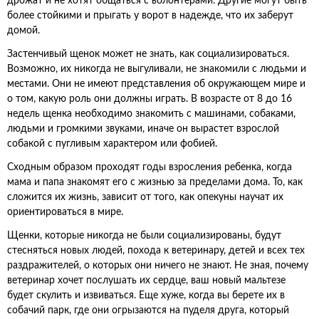
дрожат и не хотят общаться с волонтерами. Другие могут быть
более стойкими и прыгать у ворот в надежде, что их заберут
домой.
Застенчивый щенок может не знать, как социализироваться.
Возможно, их никогда не выгуливали, не знакомили с людьми и
местами. Они не имеют представления об окружающем мире и
о том, какую роль они должны играть. В возрасте от 8 до 16
недель щенка необходимо знакомить с машинами, собаками,
людьми и громкими звуками, иначе он вырастет взрослой
собакой с пугливым характером или фобией.
Сходным образом проходят годы взросления ребенка, когда
мама и папа знакомят его с жизнью за пределами дома. То, как
сложится их жизнь, зависит от того, как опекуны научат их
ориентироваться в мире.
Щенки, которые никогда не были социализированы, будут
стесняться новых людей, похода к ветеринару, детей и всех тех
раздражителей, о которых они ничего не знают. Не зная, почему
ветеринар хочет послушать их сердце, ваш новый мальтезе
будет скулить и извиваться. Еще хуже, когда вы берете их в
собачий парк, где они огрызаются на пуделя друга, который