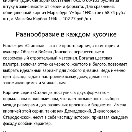
кирпича «Донские зори» составляет около 66-103 рублей за
штуку в зависимости от серии и формата. Для сравнения:
облицовочный кирпич Марксбург Умбра 1НФ стоит 68.74 руб./
шт., а Мангейм Карбон 1НФ — 102.77 руб./шт.
Разнообразие в каждом кусочке
Коллекция «Станица» – это не просто кирпич, это история и
культура Области Войска Донского, перенесенные в
современный строительный материал. Богатая цветовая
палитра, включая оттенки черного, желтого и белого, позволяет
выбрать идеальный вариант для любого дизайна. Ведь именно
цвет фасада задает настроение всему дому, делает его
запоминающимся и уникальным.
Кирпичи серии «Станица» доступны в двух форматах –
нормальном и экономичном, что дает возможность выбора
между размерами для различных проектов и бюджетов. Имена
кирпичей этой серии, такие как Демидовский, Дивногорье и
Стародонской, несут в себе частицу истории, придавая каждому
фасаду особый характер.