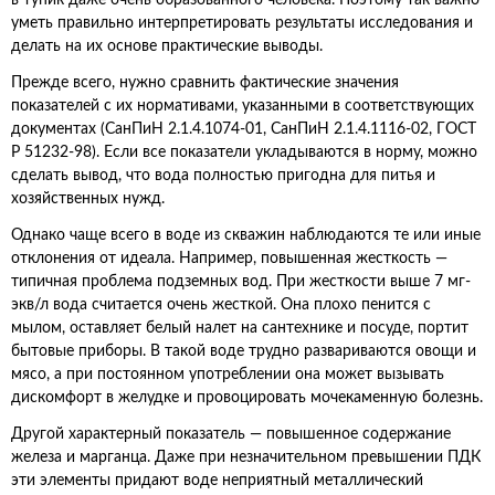
в тупик даже очень образованного человека. Поэтому так важно
уметь правильно интерпретировать результаты исследования и
делать на их основе практические выводы.
Прежде всего, нужно сравнить фактические значения
показателей с их нормативами, указанными в соответствующих
документах (СанПиН 2.1.4.1074-01, СанПиН 2.1.4.1116-02, ГОСТ
Р 51232-98). Если все показатели укладываются в норму, можно
сделать вывод, что вода полностью пригодна для питья и
хозяйственных нужд.
Однако чаще всего в воде из скважин наблюдаются те или иные
отклонения от идеала. Например, повышенная жесткость —
типичная проблема подземных вод. При жесткости выше 7 мг-
экв/л вода считается очень жесткой. Она плохо пенится с
мылом, оставляет белый налет на сантехнике и посуде, портит
бытовые приборы. В такой воде трудно развариваются овощи и
мясо, а при постоянном употреблении она может вызывать
дискомфорт в желудке и провоцировать мочекаменную болезнь.
Другой характерный показатель — повышенное содержание
железа и марганца. Даже при незначительном превышении ПДК
эти элементы придают воде неприятный металлический