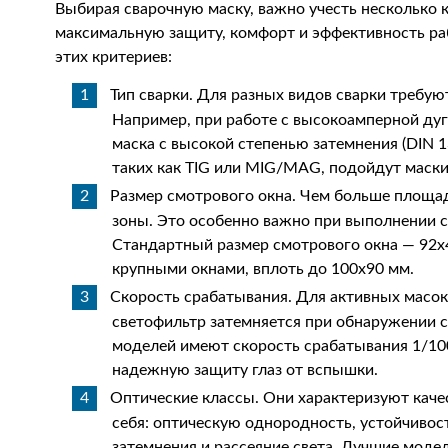
Выбирая сварочную маску, важно учесть несколько 
максимальную защиту, комфорт и эффективность р
этих критериев:
Тип сварки. Для разных видов сварки требую
Например, при работе с высокоамперной ду
маска с высокой степенью затемнения (DIN 1
таких как TIG или MIG/MAG, подойдут маски
Размер смотрового окна. Чем больше площад
зоны. Это особенно важно при выполнении 
Стандартный размер смотрового окна — 92х4
крупными окнами, вплоть до 100х90 мм.
Скорость срабатывания. Для активных масок
светофильтр затемняется при обнаружении 
моделей имеют скорость срабатывания 1/10
надежную защиту глаз от вспышки.
Оптические классы. Они характеризуют каче
себя: оптическую однородность, устойчивос
затемнения и рассеяние света. Лучшие модел