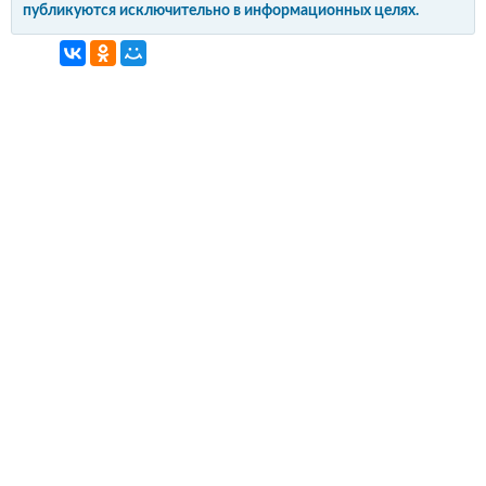
публикуются исключительно в информационных целях.
интерьер и обустройство
своими руками
© Copyright 2012-2022 All Rights Reserved.
Копирование материалов без активной
гиперссылки запрещено!