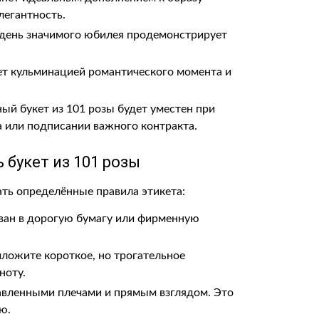
легантность.
 день значимого юбилея продемонстрирует
нет кульминацией романтического момента и
й букет из 101 розы будет уместен при
а или подписании важного контракта.
 букет из 101 розы
ть определённые правила этикета:
ован в дорогую бумагу или фирменную
ложите короткое, но трогательное
ноту.
равленными плечами и прямым взглядом. Это
ю.