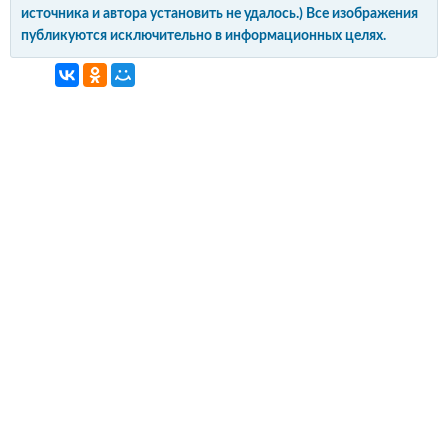
источника и автора установить не удалось.) Все изображения
публикуются исключительно в информационных целях.
интерьер и обустройство
своими руками
© Copyright 2012-2022 All Rights Reserved.
Копирование материалов без активной