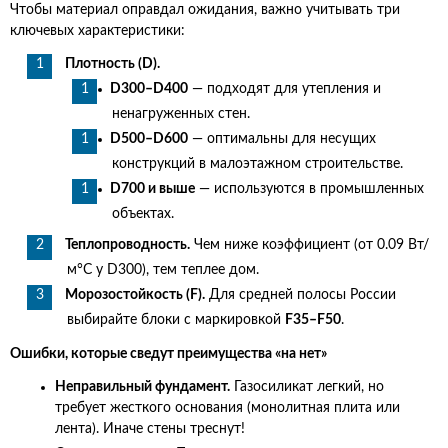
Чтобы материал оправдал ожидания, важно учитывать три
ключевых характеристики:
Плотность (D).
D300–D400
— подходят для утепления и
ненагруженных стен.
D500–D600
— оптимальны для несущих
конструкций в малоэтажном строительстве.
D700 и выше
— используются в промышленных
объектах.
Теплопроводность.
Чем ниже коэффициент (от 0.09 Вт/
м°C у D300), тем теплее дом.
Морозостойкость (F).
Для средней полосы России
выбирайте блоки с маркировкой
F35–F50
.
Ошибки, которые сведут преимущества «на нет»
Неправильный фундамент.
Газосиликат легкий, но
требует жесткого основания (монолитная плита или
лента). Иначе стены треснут!