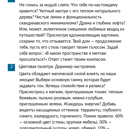
Не гонись за модой слепо. Что тебе по-настоящему
нравится? Уютный кантри с его теплом натурального
дерева? Чистые линии и функциональность
скандинавского минимализма? Драма и глубина лофта?
Или, может, эклектичное смешение любимых вещиц из
путешествий? Просмотри вдохновляющие картинки,
сохрани то, что отзывается. Твой дом — продолжение
тебя, пусть его стиль говорит твоим голосом. Задай
себе вопрос: «В каком пространстве я мечтаю
просыпаться?» Ответ станет твоим компасом.
Цветовая палитра: Дирижер настроения.
Цвета обладают магической силой влиять на наши
эмоции! Выбери основную гамму, которая будет
задавать тон. Хочешь спокойствия и релакса?
Присмотрись к мягким, приглушенным тонам: теплым
бежевым, пыльно-розовым, нежно-голубым,
приглушенным зелени. Жаждешь энергии? Добавь
акценты насыщенных оттенков: терракоты, глубокого
синего, изумрудного, горчичного. Помни правило: 60%
— основной цвет (стены, крупная мебель), 30% —
дополнительный (шторы, ковер, обивка), 10% —