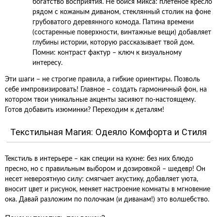
богатство восприятия. Не бойся микса: плетеное кресло
рядом с кожаным диваном, стеклянный столик на фоне
грубоватого деревянного комода. Патина времени
(состаренные поверхности, винтажные вещи) добавляет
глубины истории, которую рассказывает твой дом.
Помни: контраст фактур – ключ к визуальному
интересу.
Эти шаги – не строгие правила, а гибкие ориентиры. Позволь
себе импровизировать! Главное – создать гармоничный фон, на
котором твои уникальные акценты засияют по-настоящему.
Готов добавить изюминки? Переходим к деталям!
Текстильная Магия: Одеяло Комфорта и Стиля
Текстиль в интерьере – как специи на кухне: без них блюдо
пресно, но с правильным выбором и дозировкой – шедевр! Он
несет невероятную силу: смягчает акустику, добавляет уюта,
вносит цвет и рисунок, меняет настроение комнаты в мгновение
ока. Давай разложим по полочкам (и диванам!) это волшебство.