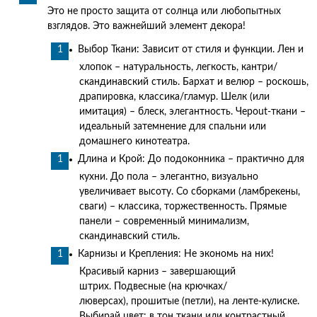
Это не просто защита от солнца или любопытных
взглядов. Это важнейший элемент декора!
Выбор Ткани: Зависит от стиля и функции. Лен и
хлопок – натуральность, легкость, кантри/
скандинавский стиль. Бархат и велюр – роскошь,
драпировка, классика/гламур. Шелк (или
имитация) – блеск, элегантность. Черout-ткани –
идеальный затемнение для спальни или
домашнего кинотеатра.
Длина и Крой: До подоконника – практично для
кухни. До пола – элегантно, визуально
увеличивает высоту. Со сборками (ламбрекены,
сваги) – классика, торжественность. Прямые
панели – современный минимализм,
скандинавский стиль.
Карнизы и Крепления: Не экономь на них!
Красивый карниз – завершающий
штрих. Подвесные (на крючках/
люверсах), прошитые (петли), на ленте-кулиске.
Выбирай цвет: в тон ткани или контрастный