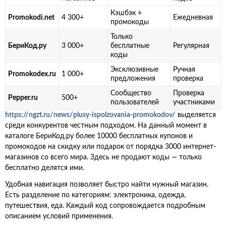
Кэшбэк +
Promokodi.net
4 300+
Ежедневная
промокоды
Только
БериКод.ру
3 000+
бесплатные
Регулярная
коды
Эксклюзивные
Ручная
Promokodex.ru
1 000+
предложения
проверка
Сообщество
Проверка
Pepper.ru
500+
пользователей
участниками
https://ngzt.ru/news/plusy-ispolzovania-promokodov/
выделяется
среди конкурентов честным подходом. На данный момент в
каталоге БериКод.ру более 10000 бесплатных купонов и
промокодов на скидку или подарок от порядка 3000 интернет-
магазинов со всего мира. Здесь не продают коды — только
бесплатно делятся ими.
Удобная навигация позволяет быстро найти нужный магазин.
Есть разделение по категориям: электроника, одежда,
путешествия, еда. Каждый код сопровождается подробным
описанием условий применения.