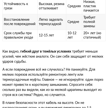
Низкая,
Устойчивость к
Высокая, резина
Средняя
пластик
грязи
отталкивает
пачкается
Требует
Восстановление
Легко заделать
Средне
полной
после повреждений
термоусадкой
замены
Срок службы при
10-12
20+ лет (но
12-15 лет
правильном уходе
лет
статичный)
Как видно,
гибкий друг в тяжёлых условиях
требует меньше
усилий, чем жёсткие аналоги. Он сам себя защищает от мелких
ударов судьбы.
А если повреждение всё же случилось? Не паникуйте. Для
мелких порезов используйте ремонтную ленту или
термоусадочные муфты. Главное — не игнорируйте: один порез
может привести к короткому замыканию. Спросите себя:
сколько раз вы видели, как из-за мелкой царапины выходит из
строя вся система? Редко, но случается.
В плане безопасности этот кабель на высоте. Он не