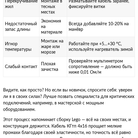
Перекручивание
монтаже в
Разматывайте кабель заранее,
жил
тесных
фиксируйте витки
местах
Экономия
Недостаточный
Всегда добавляйте 10-20% на
на
запас длины
манёвр
материале
Монтаж на
Игнор
Работайте при +5…+30 °C,
жаре или
температуры
используйте нагреватель зимой
морозе
Проверяйте мультиметром
Плохая
Слабый контакт
сопротивление — должно быть
зачистка
ниже 0,01 Ом/м
Видите, как просто? Но если вы новичок, спросите себя: уверен
ли я в своих силах? Лучше позвать специалиста для критических
подключений, например, в мастерской с мощным
оборудованием.
Этот процесс напоминает сборку Lego — всё на своих местах, и
конструкция держится. Кабель КГтп 4х16 прощает мелкие
промахи благодаря своей эластичности, но точность всё равно