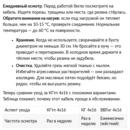
Ежедневный осмотр.
Перед работой бегло посмотрите на
кабель. Ищите порезы, трещины или места, где резина стёрлась.
Обратите внимание на нагрев:
если под нагрузкой он теплеет
больше, чем на 10-15 °C, проверьте соединения. Нормальная
температура — до 60 °C на поверхности.
Хранение.
Когда не используете, сворачивайте в бухту
диаметром не меньше 30 см. Не бросайте в кучу — это
приводит к перетиранию. В холодное время держите в
тёплом месте, чтобы резина не задубела.
Очистка.
Удаляйте грязь мягкой тканью с мылом.
Избегайте агрессивных растворителей — они разъедают
изоляцию. Для масляных пятен подойдёт бензин, но
редко, чтобы не высушить резину.
Теперь сравним уход за КГтп 4х16 с похожими вариантами.
Таблица покажет, почему этот кабель проще в обслуживании.
Аспект ухода
КГтп 4х16
КГ 4х16
ВВГнг 4х16
Раз в
Ежемесячно
Частота осмотра
Раз в неделю
неделю
(жёсткий)