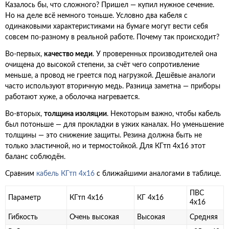
Казалось бы, что сложного? Пришел — купил нужное сечение.
Но на деле всё немного тоньше. Условно два кабеля с
одинаковыми характеристиками на бумаге могут вести себя
совсем по-разному в реальной работе. Почему так происходит?
Во-первых,
качество меди
. У проверенных производителей она
очищена до высокой степени, за счёт чего сопротивление
меньше, а провод не греется под нагрузкой. Дешёвые аналоги
часто используют вторичную медь. Разница заметна — приборы
работают хуже, а оболочка нагревается.
Во-вторых,
толщина изоляции
. Некоторым важно, чтобы кабель
был потоньше — для прокладки в узких каналах. Но уменьшение
толщины — это снижение защиты. Резина должна быть не
только эластичной, но и термостойкой. Для КГтп 4х16 этот
баланс соблюдён.
Сравним
кабель КГтп 4х16
с ближайшими аналогами в таблице.
ПВС
Параметр
КГтп 4х16
КГ 4х16
4х16
Гибкость
Очень высокая
Высокая
Средняя