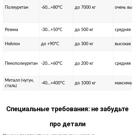
Полиуретан
-60…+80°C
до 7000 кг
очень выс
Резина
-30…+50°C
до 500 кг
средняя
Нейлон
до +90°C
до 300 кг
высокая
Пенополиуретан
-20…+60°C
до 200 кг
средняя
Металл (чугун,
-40…+400°C
до 1000 кг
максимал
сталь)
Специальные требования: не забудьте
про детали