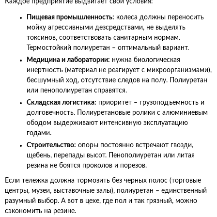
Каждое предприятие выдвигает свои условия:
Пищевая промышленность:
колеса должны переносить
мойку агрессивными дезсредствами, не выделять
токсинов, соответствовать санитарным нормам.
Термостойкий полиуретан – оптимальный вариант.
Медицина и лаборатории:
нужна биологическая
инертность (материал не реагирует с микроорганизмами),
бесшумный ход, отсутствие следов на полу. Полиуретан
или пенополиуретан справятся.
Складская логистика:
приоритет – грузоподъемность и
долговечность. Полиуретановые ролики с алюминиевым
ободом выдерживают интенсивную эксплуатацию
годами.
Строительство:
опоры постоянно встречают гвозди,
щебень, перепады высот. Пенополиуретан или литая
резина не боятся проколов и порезов.
Если тележка должна тормозить без черных полос (торговые
центры, музеи, выставочные залы), полиуретан – единственный
разумный выбор. А вот в цехе, где пол и так грязный, можно
сэкономить на резине.