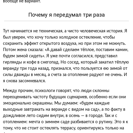
вообще не вариант.
Почему я передумал три раза
Тут начинается не техническая, а чисто человеческая история. Я
был уверен, что хочу только холодное остекление, чтобы
сохранить эффект открытого воздуха, но при этом не мокнуть.
Потом жена сказала: «А давай сделаем тёплое, поставим камин,
будем зимой сидеть». Я уже почти согласился, представил
гирлянды и кофе в снегопад. Но сосед, который закатил тёплую
веранду три года назад, признался, что пользуется ею зимой от
силы дважды в месяц, а счета за отопление радуют не очень. И
я снова засомневался.
Между прочим, психологи говорят, что люди склонны
переоценивать частоту будущих сценариев, особенно если они
эмоционально окрашены. Мы думаем: «будем каждые
выходные завтракать на веранде с видом на сад», а по факту в
дождливое лето сидим внутри, в осень — в городе. Так и с
отоплением: мечта о зимнем саде разбивается о рутину. Это я к
тому, что не стоит остеклять террасу, ориентируясь только на