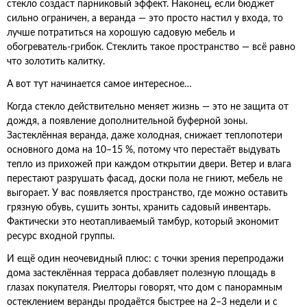
стекло создаст парниковый эффект. Наконец, если бюджет
сильно ограничен, а веранда — это просто настил у входа, то
лучше потратиться на хорошую садовую мебель и
обогреватель-грибок. Стеклить такое пространство — всё равно
что золотить калитку.
А вот тут начинается самое интересное…
Когда стекло действительно меняет жизнь — это не защита от
дождя, а появление дополнительной буферной зоны.
Застеклённая веранда, даже холодная, снижает теплопотери
основного дома на 10–15 %, потому что перестаёт выдувать
тепло из прихожей при каждом открытии двери. Ветер и влага
перестают разрушать фасад, доски пола не гниют, мебель не
выгорает. У вас появляется пространство, где можно оставить
грязную обувь, сушить зонты, хранить садовый инвентарь.
Фактически это неотапливаемый тамбур, который экономит
ресурс входной группы.
И ещё один неочевидный плюс: с точки зрения перепродажи
дома застеклённая терраса добавляет полезную площадь в
глазах покупателя. Риелторы говорят, что дом с панорамным
остеклением веранды продаётся быстрее на 2–3 недели и с