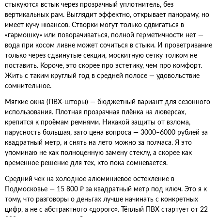
стыкуются встык через прозрачный уплотнитель, без
вертикальных рам. Выглядит эффектно, открывает панораму, но
имеет кучу нюансов. Створки могут только сдвигаться в
«гармошку» или поворачиваться, полной герметичности нет —
вода при косом ливне может сочиться в стыки. И проветривание
только через сдвинутые секции, москитную сетку толком не
поставить. Короче, это скорее про эстетику, чем про комфорт.
Жить с таким круглый год в средней полосе — удовольствие
сомнительное.
Мягкие окна (ПВХ-шторы) — бюджетный вариант для сезонного
использования. Плотная прозрачная плёнка на люверсах,
крепится к проёмам ремнями. Никакой защиты от взлома,
парусность большая, зато цена вопроса — 3000–6000 рублей за
квадратный метр, и снять на лето можно за полчаса. Я это
упоминаю не как полноценную замену стеклу, а скорее как
временное решение для тех, кто пока сомневается.
Средний чек на холодное алюминиевое остекление в
Подмосковье — 15 800 ₽ за квадратный метр под ключ. Это я к
тому, что разговоры о деньгах лучше начинать с конкретных
цифр, а не с абстрактного «дорого». Тёплый ПВХ стартует от 22