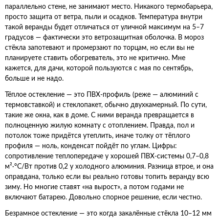
параллельно стене, не занимают место. Никакого термобарьера,
просто защита от ветра, пыли и осадков. Температура внутри
такой веранды будет отличаться от уличной максимум на 5–7
градусов — фактически это ветрозащитная оболочка. В мороз
стёкла запотевают и промерзают по торцам, но если вы не
планируете ставить обогреватель, это не критично. Мне
кажется, для дачи, которой пользуются с мая по сентябрь,
больше и не надо.
Тёплое остекление — это ПВХ-профиль (реже — алюминий с
термовставкой) и стеклопакет, обычно двухкамерный. По сути,
такие же окна, как в доме. С ними веранда превращается в
полноценную жилую комнату с отоплением. Правда, пол и
потолок тоже придётся утеплить, иначе толку от тёплого
профиля — ноль, конденсат пойдёт по углам. Цифры:
сопротивление теплопередаче у хорошей ПВХ-системы 0,7–0,8
м²·°C/Вт против 0,2 у холодного алюминия. Разница втрое, и она
оправдана, только если вы реально готовы топить веранду всю
зиму. Но многие ставят «на вырост», а потом годами не
включают батарею. Довольно спорное решение, если честно.
Безрамное остекление — это когда закалённые стёкла 10–12 мм