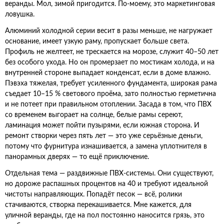
веранды. Мол, зимой пригодится. По-моему, это маркетинговая
ловушка.
Алюминий холодной серии весит в разы меньше, не нагружает
основание, имеет узкую раму, пропускает больше света.
Профиль не желтеет, не трескается на морозе, служит 40–50 лет
без особого ухода. Но он промерзает по мостикам холода, и на
внутренней стороне выпадает конденсат, если в доме влажно.
Пэвэха тяжелая, требует усиленного фундамента, широкая рама
съедает 10–15 % светового проёма, зато полностью герметична
и не потеет при правильном отоплении. Засада в том, что ПВХ
со временем выгорает на солнце, белые рамы сереют,
ламинация может пойти пузырями, если южная сторона. И
ремонт створки через пять лет — это уже серьёзные деньги,
потому что фурнитура изнашивается, а замена уплотнителя в
панорамных дверях — то ещё приключение.
Отдельная тема — раздвижные ПВХ-системы. Они существуют,
но дороже распашных процентов на 40 и требуют идеальной
чистоты направляющих. Попадёт песок — всё, ролики
стачиваются, створка перекашивается. Мне кажется, для
уличной веранды, где на пол постоянно наносится грязь, это