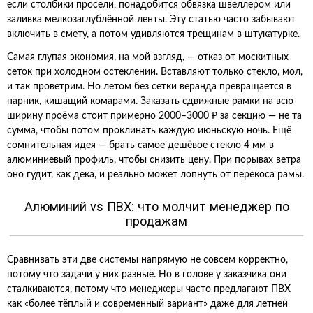
если столбики просели, понадобится обвязка швеллером или
заливка мелкозаглублённой ленты. Эту статью часто забывают
включить в смету, а потом удивляются трещинам в штукатурке.
Самая глупая экономия, на мой взгляд, — отказ от москитных
сеток при холодном остеклении. Вставляют только стекло, мол,
и так проветрим. Но летом без сетки веранда превращается в
парник, кишащий комарами. Заказать сдвижные рамки на всю
ширину проёма стоит примерно 2000–3000 ₽ за секцию — не та
сумма, чтобы потом проклинать каждую июньскую ночь. Ещё
сомнительная идея — брать самое дешёвое стекло 4 мм в
алюминиевый профиль, чтобы снизить цену. При порывах ветра
оно гудит, как дека, и реально может лопнуть от перекоса рамы.
Алюминий vs ПВХ: что молчит менеджер по
продажам
Сравнивать эти две системы напрямую не совсем корректно,
потому что задачи у них разные. Но в голове у заказчика они
сталкиваются, потому что менеджеры часто предлагают ПВХ
как «более тёплый и современный вариант» даже для летней