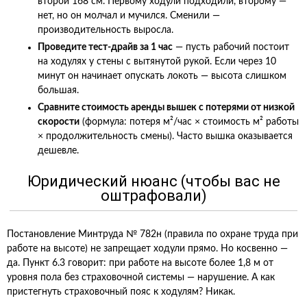
второй 168 см. Первому ходули подходили, второму —
нет, но он молчал и мучился. Сменили —
производительность выросла.
Проведите тест-драйв за 1 час
— пусть рабочий постоит
на ходулях у стены с вытянутой рукой. Если через 10
минут он начинает опускать локоть — высота слишком
большая.
Сравните стоимость аренды вышек с потерями от низкой
скорости
(формула: потеря м²/час × стоимость м² работы
× продолжительность смены). Часто вышка оказывается
дешевле.
Юридический нюанс (чтобы вас не
оштрафовали)
Постановление Минтруда № 782н (правила по охране труда при
работе на высоте) не запрещает ходули прямо. Но косвенно —
да. Пункт 6.3 говорит: при работе на высоте более 1,8 м от
уровня пола без страховочной системы — нарушение. А как
пристегнуть страховочный пояс к ходулям? Никак.