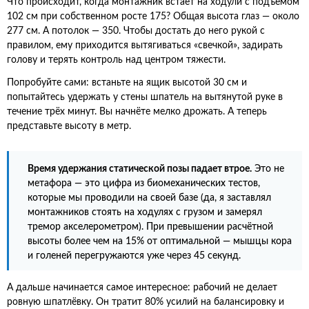
Что происходит, когда монтажник встаёт на ходули с подъёмом
102 см при собственном росте 175? Общая высота глаз — около
277 см. А потолок — 350. Чтобы достать до него рукой с
правилом, ему приходится вытягиваться «свечкой», задирать
голову и терять контроль над центром тяжести.
Попробуйте сами: встаньте на ящик высотой 30 см и
попытайтесь удержать у стены шпатель на вытянутой руке в
течение трёх минут. Вы начнёте мелко дрожать. А теперь
представьте высоту в метр.
Время удержания статической позы падает втрое.
Это не
метафора — это цифра из биомеханических тестов,
которые мы проводили на своей базе (да, я заставлял
монтажников стоять на ходулях с грузом и замерял
тремор акселерометром). При превышении расчётной
высоты более чем на 15% от оптимальной — мышцы кора
и голеней перегружаются уже через 45 секунд.
А дальше начинается самое интересное: рабочий не делает
ровную шпатлёвку. Он тратит 80% усилий на балансировку и