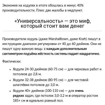
Экономия на ходулях в итоге обошлась в минус 40%
производительности. Плюс две жалобы в медпункт.
«Универсальность» — это миф,
который стоит вам денег
Производители ходуль (даже Marshalltown, даже Kraft) пишут в
инструкциях диапазон регулировки от 40 до 60 дюймов. Они не
пишут одну важную вещь:
с каждым дополнительным
сантиметром подъёма жёсткость системы падает квадратично
.
Фактически:
Ходули 24-30 дюймов (60-75 см) — для черновых работ и
потолков до 2,8 м.
Ходули 32-38 дюймов (80-95 см) — для чистовой
шпатлёвки потолков до 3,0 м.
Ходули 40+ дюймов (100-110 см) — для
очень
редких
задач, где потолок 3,0-3,2 м
и
оператор ростом
185+ см
и
идеально ровный пол.