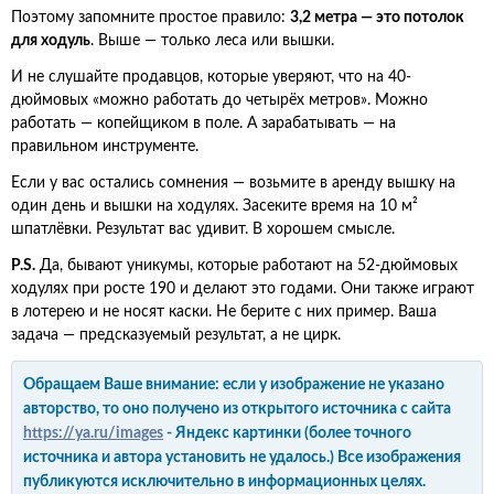
Поэтому запомните простое правило:
3,2 метра — это потолок
для ходуль
. Выше — только леса или вышки.
И не слушайте продавцов, которые уверяют, что на 40-
дюймовых «можно работать до четырёх метров». Можно
работать — копейщиком в поле. А зарабатывать — на
правильном инструменте.
Если у вас остались сомнения — возьмите в аренду вышку на
один день и вышки на ходулях. Засеките время на 10 м²
шпатлёвки. Результат вас удивит. В хорошем смысле.
P.S.
Да, бывают уникумы, которые работают на 52-дюймовых
ходулях при росте 190 и делают это годами. Они также играют
в лотерею и не носят каски. Не берите с них пример. Ваша
задача — предсказуемый результат, а не цирк.
Обращаем Ваше внимание: если у изображение не указано
авторство, то оно получено из открытого источника с сайта
https://ya.ru/images
- Яндекс картинки (более точного
источника и автора установить не удалось.) Все изображения
публикуются исключительно в информационных целях.