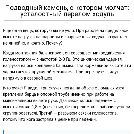
Подводный камень, о котором молчат:
усталостный перелом ходуль
Ещё одна вещь, которую вы не учли. При работе на предельной
высоте нагрузка на шарниры и сварные швы ходуль возрастает
не линейно, а кратно. Почему?
Когда монтажник балансирует, он совершает микродвижения
голеностопом — с частотой 2-3 Гц. Это циклическая ударная
нагрузка на ось крепления башмака. При нормальной высоте эти
удары гасятся пружиной механизма. При перегрузе — идут
напрямую в сварной шов.
(что хуже) Я видел три случая, когда на объекте ломался узел
крепления берца к опорной трубе именно при работе на
максимальном вылете руки. Два закончились падением с
высоты около 1,8 м (к счастью, без переломов — рабочие успели
сгруппироваться). Третий — разрывом связки голеностопа,
потому что нога застряла в ремне при падении.