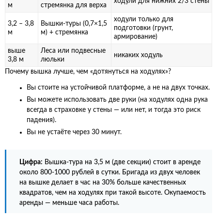
ходули для нижних 2/3 стены
м
стремянка для верха
ходули только для
3,2 – 3,8
Вышки-туры (0,7×1,5
подготовки (грунт,
м
м) + стремянка
армирование)
выше
Леса или подвесные
никаких ходуль
3,8 м
люльки
Почему вышка лучше, чем «дотянуться на ходулях»?
Вы стоите на устойчивой платформе, а не на двух точках.
Вы можете использовать две руки (на ходулях одна рука
всегда в страховке у стены — или нет, и тогда это риск
падения).
Вы не устаёте через 30 минут.
Цифра:
Вышка-тура на 3,5 м (две секции) стоит в аренде
около 800-1000 рублей в сутки. Бригада из двух человек
на вышке делает в час на 30% больше качественных
квадратов, чем на ходулях при такой высоте. Окупаемость
аренды — меньше часа работы.