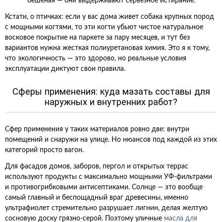
бешеная — они выдерживают серьезное истирание.
Кстати, о птичках: если у вас дома живет собака крупных пород
с мощными когтями, то эти когти убьют чистое натуральное
восковое покрытие на паркете за пару месяцев, и тут без
вариантов нужна жесткая полиуретановая химия. Это я к тому,
что экологичность — это здорово, но реальные условия
эксплуатации диктуют свои правила.
Сферы применения: куда мазать составы для
наружных и внутренних работ?
Сфер применения у таких материалов ровно две: внутри
помещений и снаружи на улице. Но нюансов под каждой из этих
категорий просто вагон.
Для фасадов домов, заборов, пергол и открытых террас
используют продукты с максимально мощными УФ-фильтрами
и противогрибковыми антисептиками. Солнце — это вообще
самый главный и беспощадный враг древесины, именно
ультрафиолет стремительно разрушает лигнин, делая желтую
сосновую доску грязно-серой. Поэтому уличные
масла для