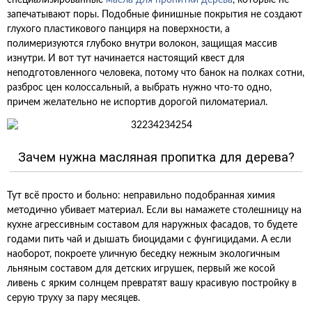
специализированные
масла для пропитки дерева
, которые не
запечатывают поры. Подобные финишные покрытия не создают
глухого пластикового панциря на поверхности, а
полимеризуются глубоко внутри волокон, защищая массив
изнутри. И вот тут начинается настоящий квест для
неподготовленного человека, потому что банок на полках сотни,
разброс цен колоссальный, а выбрать нужно что-то одно,
причем желательно не испортив дорогой пиломатериал.
Зачем нужна масляная пропитка для дерева?
Тут всё просто и больно: неправильно подобранная химия
методично убивает материал. Если вы намажете столешницу на
кухне агрессивным составом для наружных фасадов, то будете
годами пить чай и дышать биоцидами с фунгицидами. А если
наоборот, покроете уличную беседку нежным экологичным
льняным составом для детских игрушек, первый же косой
ливень с ярким солнцем превратят вашу красивую постройку в
серую труху за пару месяцев.