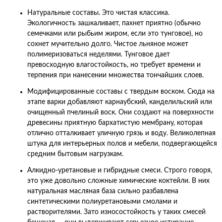
Натуральные составы. Это чистая классика.
Экологичность зашкаливает, пахнет приятно (обычно
семечками или рыбьим жиром, если это тунговое), но
сохнет мучительно долго. Чистое льняное может
полимеризоваться неделями. Тунговое дает
превосходную влагостойкость, но требует времени и
терпения при нанесении множества тончайших слоев.
Модифицированные составы с твердым воском. Сюда на
этапе варки добавляют карнаубский, канделильский или
очищенный пчелиный воск. Они создают на поверхности
древесины приятную бархатистую мембрану, которая
отлично отталкивает уличную грязь и воду. Великолепная
штука для интерьерных полов и мебели, подвергающейся
средним бытовым нагрузкам.
Алкидно-уретановые и гибридные смеси. Строго говоря,
это уже довольно сложные химические коктейли. В них
натуральная масляная база сильно разбавлена
синтетическими полиуретановыми смолами и
растворителями. Зато износостойкость у таких смесей