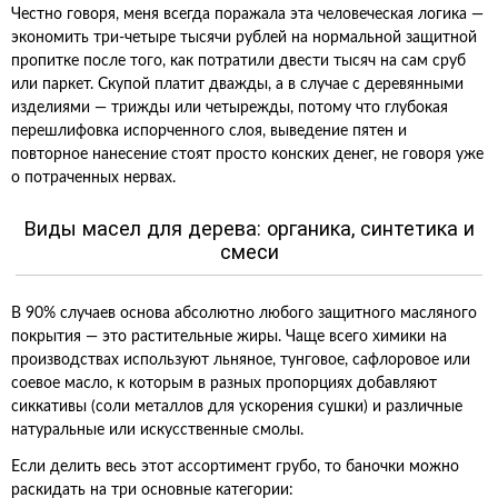
Честно говоря, меня всегда поражала эта человеческая логика —
экономить три-четыре тысячи рублей на нормальной защитной
пропитке после того, как потратили двести тысяч на сам сруб
или паркет. Скупой платит дважды, а в случае с деревянными
изделиями — трижды или четырежды, потому что глубокая
перешлифовка испорченного слоя, выведение пятен и
повторное нанесение стоят просто конских денег, не говоря уже
о потраченных нервах.
Виды масел для дерева: органика, синтетика и
смеси
В 90% случаев основа абсолютно любого защитного масляного
покрытия — это растительные жиры. Чаще всего химики на
производствах используют льняное, тунговое, сафлоровое или
соевое масло, к которым в разных пропорциях добавляют
сиккативы (соли металлов для ускорения сушки) и различные
натуральные или искусственные смолы.
Если делить весь этот ассортимент грубо, то баночки можно
раскидать на три основные категории: