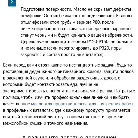
Подготовка поверхности. Масло не скрывает дефекты
шлифовки. Оно их безжалостно подчеркивает. Если вы
отшлифовали стол грубым зерном Р80, после
пигментированного состава все поперечные царапины
станут черными и будут кричать о вашей небрежности.
Дерево нужно выводить зерном Р120-Р150, не больше
и не меньше (если переполировать до Р320, поры
закроются и состав просто не впитается).
Если перед вами стоят какие-то нестандартные задачи, будь то
реставрация дедушкиного антикварного комода, защита полков
в раскаленной сауне или обработка разделочных досок, с
которыми будет контактировать еда, лучше не
экспериментировать с непонятными жижами с рынка. Потратьте
полчаса, чтобы изучить профессиональные линейки и выбрать
качественное
масло для пропитки дерева для внутренних работ
в профильных каталогах, где к каждому продукту прилагается
внятный технический лист с указанием плотности, времени
межслойной сушки и точного назначения.
А дальше что делать с деревянной