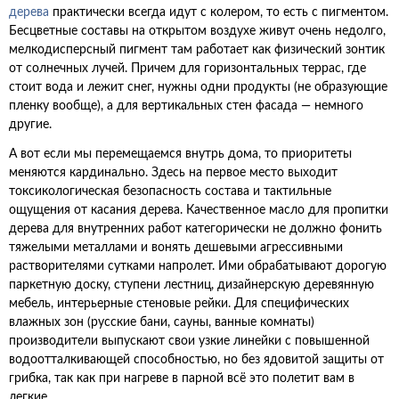
дерева
практически всегда идут с колером, то есть с пигментом.
Бесцветные составы на открытом воздухе живут очень недолго,
мелкодисперсный пигмент там работает как физический зонтик
от солнечных лучей. Причем для горизонтальных террас, где
стоит вода и лежит снег, нужны одни продукты (не образующие
пленку вообще), а для вертикальных стен фасада — немного
другие.
А вот если мы перемещаемся внутрь дома, то приоритеты
меняются кардинально. Здесь на первое место выходит
токсикологическая безопасность состава и тактильные
ощущения от касания дерева. Качественное масло для пропитки
дерева для внутренних работ категорически не должно фонить
тяжелыми металлами и вонять дешевыми агрессивными
растворителями сутками напролет. Ими обрабатывают дорогую
паркетную доску, ступени лестниц, дизайнерскую деревянную
мебель, интерьерные стеновые рейки. Для специфических
влажных зон (русские бани, сауны, ванные комнаты)
производители выпускают свои узкие линейки с повышенной
водоотталкивающей способностью, но без ядовитой защиты от
грибка, так как при нагреве в парной всё это полетит вам в
легкие.