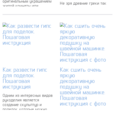
оригинальным украшением
Не зря древние греки так
жилой комнаты или
ценили пионы, причем не
рабочего стола. В
только за их
последние время именно
очаровательный внешний
такаие композиции стали
вид, но и за лечебные
модным элементом декора....
свойства. Но если вырастить
этот чудесный...
Как развести гипс
Как сшить очень
для поделок.
яркую
Пошаговая
декоративную
инструкция
подушку на
швейной машинке.
Одним из интересных видов
Пошаговая
рукоделия является
инструкция с фото
создание скульптур и
поделок, которые можно
Декоративная подушечка из
использовать в виде