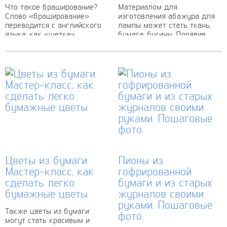
Что такое браширование?
Материалом для
Слово «браширование»
изготовления абажура для
переводится с английского
лампы может стать ткань,
языка, как «щетка».
бумага, бусины. Проявив
Браширование дерева
фантазию и терпение,
своими руками выполняется
можно преобразить старый
жесткой щеткой, которой
абажур для лампы своими
удаляется часть волокон с
руками до неузнаваемости....
поверхности заготовки,...
Цветы из бумаги.
Пионы из
Мастер-класс, как
гофрированной
сделать легко
бумаги и из старых
бумажные цветы
журналов своими
руками. Пошаговые
Также цветы из бумаги
фото.
могут стать красивым и