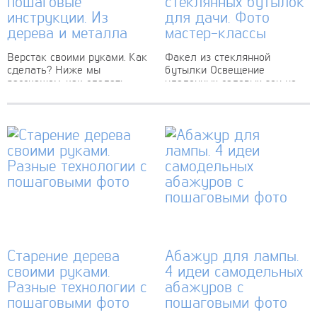
пошаговые
стеклянных бутылок
инструкции. Из
для дачи. Фото
дерева и металла
мастер-классы
Верстак своими руками. Как
Факел из стеклянной
сделать? Ниже мы
бутылки Освещение
расскажем, как сделать
удаленных садовых зон не
деревянный или
всегда возможно. Зачастую
металлический верстак
сложно провести
своими руками.
электричество в беседку
Представленные
или зону отдыха на участке.
конструкции не требуют
Осветительным прибором
использования каких-либо
может...
дефицитных деталей или...
Старение дерева
Абажур для лампы.
своими руками.
4 идеи самодельных
Разные технологии с
абажуров с
пошаговыми фото
пошаговыми фото