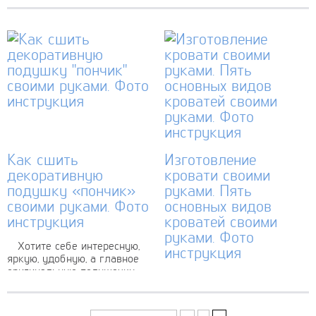
яркого фетра –
декоративных элементов
оригинальное украшение
интерьера, в качестве
вашего дома Как сшить
оригинальных подарков и
подушку для дивана
даже игрушек...
подробно расскажет этот
мастер класс, вам нужно
только запастись...
Как сшить
Изготовление
декоративную
кровати своими
подушку «пончик»
руками. Пять
своими руками. Фото
основных видов
инструкция
кроватей своими
руками. Фото
Хотите себе интересную,
инструкция
яркую, удобную, а главное
оригинальную подушечку,
Кровать своими руками
тогда выберите
Кровать – это одна из
нестандартный ее тип,
самых важных деталей
например в виде
любого помещения. В