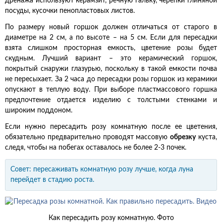
дренажа используют керамзит, речную гальку, черепки глиняной
посуды, кусочки пенопластовых листов.
По размеру новый горшок должен отличаться от старого в
диаметре на 2 см, а по высоте – на 5 см. Если для пересадки
взята слишком просторная емкость, цветение розы будет
скудным. Лучший вариант – это керамический горшок,
покрытый снаружи глазурью, поскольку в такой емкости почва
не пересыхает. За 2 часа до пересадки розы горшок из керамики
опускают в теплую воду. При выборе пластмассового горшка
предпочтение отдается изделию с толстыми стенками и
широким поддоном.
Если нужно пересадить розу комнатную после ее цветения,
обязательно предварительно проводят массовую
обрезку
куста,
следя, чтобы на побегах оставалось не более 2-3 почек.
Совет: пересаживать комнатную розу лучше, когда луна
перейдет в стадию роста.
Как пересадить розу комнатную. Фото