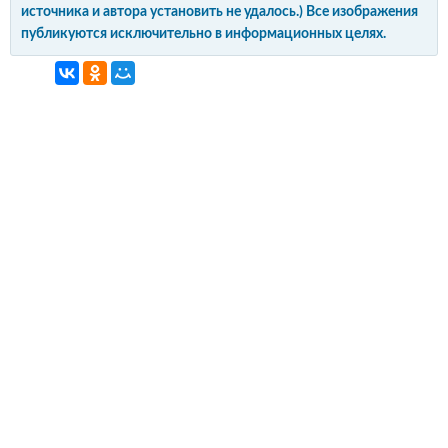
источника и автора установить не удалось.) Все изображения
публикуются исключительно в информационных целях.
интерьер и обустройство
своими руками
© Copyright 2012-2022 All Rights Reserved.
Копирование материалов без активной