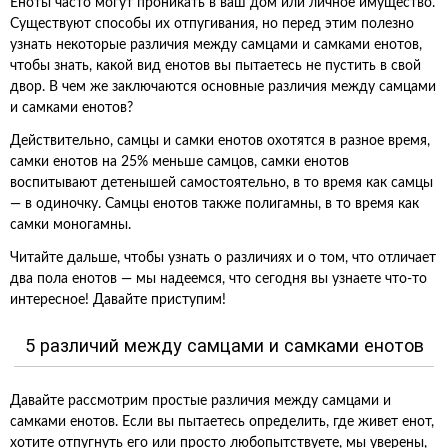
Еноты часто могут проникать в ваш дом или личное имущество.
Существуют способы их отпугивания, но перед этим полезно
узнать некоторые различия между самцами и самками енотов,
чтобы знать, какой вид енотов вы пытаетесь не пустить в свой
двор. В чем же заключаются основные различия между самцами
и самками енотов?
Действительно, самцы и самки енотов охотятся в разное время,
самки енотов на 25% меньше самцов, самки енотов
воспитывают детенышей самостоятельно, в то время как самцы
— в одиночку. Самцы енотов также полигамны, в то время как
самки моногамны.
Читайте дальше, чтобы узнать о различиях и о том, что отличает
два пола енотов — мы надеемся, что сегодня вы узнаете что-то
интересное! Давайте приступим!
5 различий между самцами и самками енотов
Давайте рассмотрим простые различия между самцами и
самками енотов. Если вы пытаетесь определить, где живет енот,
хотите отпугнуть его или просто любопытствуете, мы уверены,