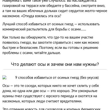
Наверняка с вами такое уже случалось: вы наслаждаетесь
газировкой на террасе или обедаете у бассейна, смотрите вниз,
а там на ваших яблочных дольках сидит сердитое желто-черное
насекомое. «Откуда взялась эта оса?
Лучший способ избавиться от осиных гнезд — использовать
коммерческий распылитель для борьбы с осами……
Как только вы обнаружите, что где-то на вашем участке
появилось гнездо, вы захотите справиться с ним как можно
быстрее и безопаснее. Поэтому, если вы готовы к решению
проблемы с осами, читайте дальше.
Что делают осы и зачем они нам нужны?
Осы — это те соседи, которых никто не хочет селить у себя
дома, но одна или две осы — это хорошо. Эти узкокрылые
кузины пчел существуют с юрского периода и охотятся на
насекомых, которых люди считают вредителями.
Это отличная новость для садоводов и крупных фермерских