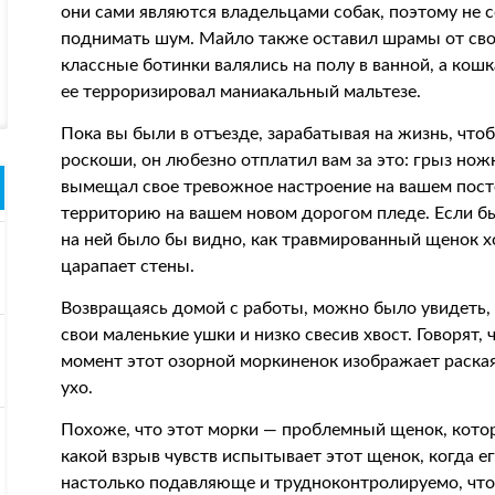
они сами являются владельцами собак, поэтому не 
поднимать шум. Майло также оставил шрамы от сво
классные ботинки валялись на полу в ванной, а кошк
ее терроризировал маниакальный мальтезе.
Пока вы были в отъезде, зарабатывая на жизнь, чт
роскоши, он любезно отплатил вам за это: грыз нож
вымещал свое тревожное настроение на вашем пост
территорию на вашем новом дорогом пледе. Если бы
на ней было бы видно, как травмированный щенок хо
царапает стены.
Возвращаясь домой с работы, можно было увидеть, 
свои маленькие ушки и низко свесив хвост. Говорят,
момент этот озорной моркиненок изображает раская
ухо.
Похоже, что этот морки — проблемный щенок, кото
какой взрыв чувств испытывает этот щенок, когда 
настолько подавляюще и трудноконтролируемо, что