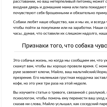
расставании, но ваш нетерпеливый питомец может с 
входная дверь и домашние мама или папа покидают
почувствуют себя брошенными и обязательно примут
Собаки любят наше общество, как и мы их, и всегда 
чтобы пойти за покупками или на заработки. Наши с
часы, думая, что оставили их слишком надолго, наши
Признаки того, что собака чув
Это собачья жизнь, но когда мы сообщаем им, что у
скажут вам, чтобы вы хорошо провели время. С моме
руке зазвенят ключи, Майло, ваш мальтийский/йорк
презрение. Его маленькая грустная мордочка застав
кофе, но это уже три раза на этой неделе.
Вы изучаете статьи о тревоге, связанной с разлукой
психологом, чтобы помочь ему перенести ваш уход и
сказав ни слова, Майло услышал, как соседский пар