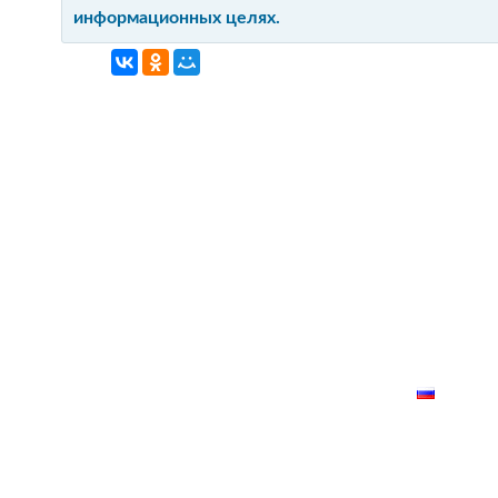
информационных целях.
ГЛАВНАЯ
КОНТАКТ
О ПРОЕКТ
КАРТА СА
РУССК
лки запрещено!