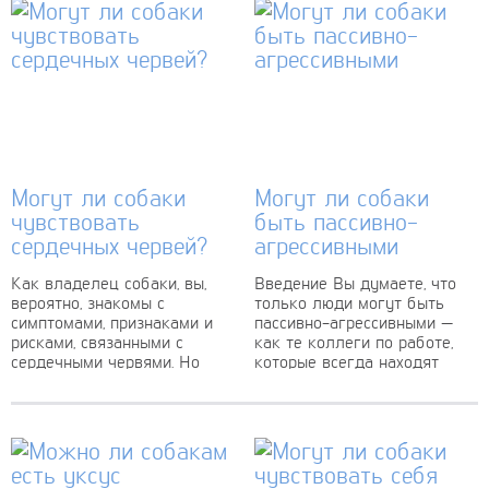
Могут ли собаки
Могут ли собаки
чувствовать
быть пассивно-
сердечных червей?
агрессивными
Как владелец собаки, вы,
Введение Вы думаете, что
вероятно, знакомы с
только люди могут быть
симптомами, признаками и
пассивно-агрессивными —
рисками, связанными с
как те коллеги по работе,
сердечными червями. Но
которые всегда находят
может ли ваша собака
способы пассивно разозлить
почувствовать сердечных
других или испытывают
червей? В некотором...
друг...