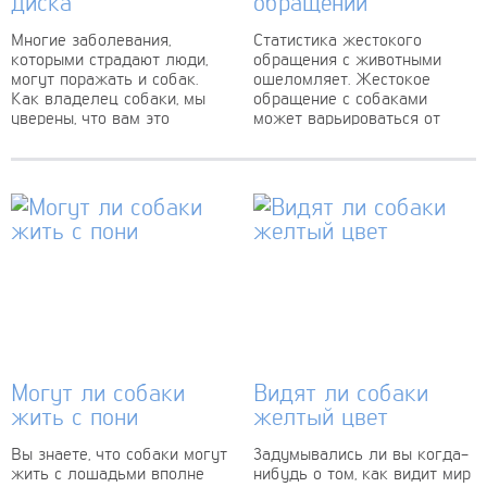
диска
обращении
Многие заболевания,
Статистика жестокого
которыми страдают люди,
обращения с животными
могут поражать и собак.
ошеломляет. Жестокое
Как владелец собаки, мы
обращение с собаками
уверены, что вам это
может варьироваться от
известно! Но знаете ли вы,
собачьих боев до
что ваш питомец,...
пренебрежительного
отношения и физического и
эмоционального насилия. По
данным...
Могут ли собаки
Видят ли собаки
жить с пони
желтый цвет
Вы знаете, что собаки могут
Задумывались ли вы когда-
жить с лошадьми вполне
нибудь о том, как видит мир