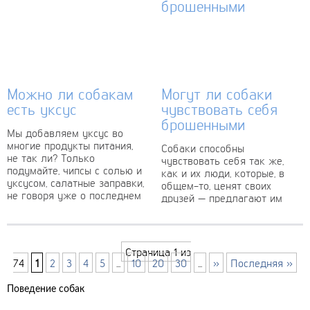
Можно ли собакам
Могут ли собаки
есть уксус
чувствовать себя
брошенными
Мы добавляем уксус во
многие продукты питания,
Собаки способны
не так ли? Только
чувствовать себя так же,
подумайте, чипсы с солью и
как и их люди, которые, в
уксусом, салатные заправки,
общем-то, ценят своих
не говоря уже о последнем
друзей — предлагают им
увлечении...
пищу, кров и место, которое
они...
Страница 1 из
74
1
2
3
4
5
...
10
20
30
...
»
Последняя »
Поведение собак