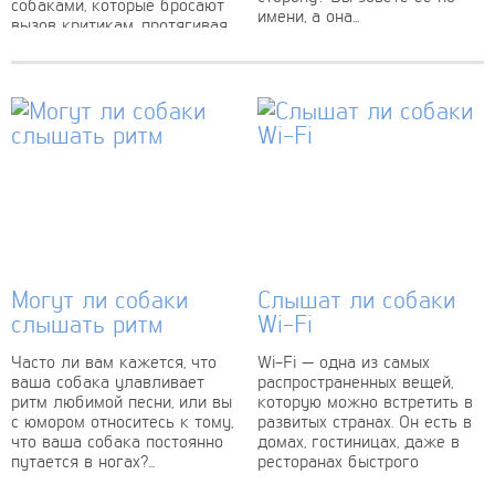
собаками, которые бросают
имени, а она...
вызов критикам, протягивая
лапу в знак сострадания и
постоянной поддержки.
Когда человек одинок и
чувствует...
Могут ли собаки
Слышат ли собаки
слышать ритм
Wi-Fi
Часто ли вам кажется, что
Wi-Fi — одна из самых
ваша собака улавливает
распространенных вещей,
ритм любимой песни, или вы
которую можно встретить в
с юмором относитесь к тому,
развитых странах. Он есть в
что ваша собака постоянно
домах, гостиницах, даже в
путается в ногах?...
ресторанах быстрого
питания. Он повсюду,...