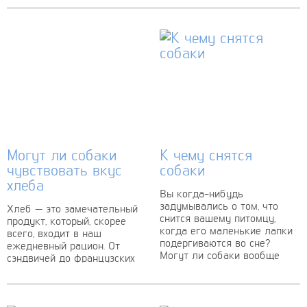
Могут ли собаки
К чему снятся
чувствовать вкус
собаки
хлеба
Вы когда-нибудь
задумывались о том, что
Хлеб — это замечательный
снится вашему питомцу,
продукт, который, скорее
когда его маленькие лапки
всего, входит в наш
подергиваются во сне?
ежедневный рацион. От
Могут ли собаки вообще
сэндвичей до французских
видеть сны, как люди? Это...
тостов — хлеб является
продуктом, без которого
большинство...