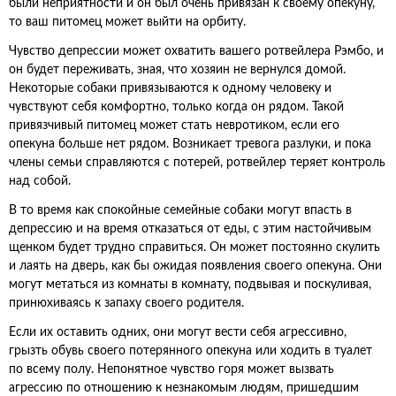
были неприятности и он был очень привязан к своему опекуну,
то ваш питомец может выйти на орбиту.
Чувство депрессии может охватить вашего ротвейлера Рэмбо, и
он будет переживать, зная, что хозяин не вернулся домой.
Некоторые собаки привязываются к одному человеку и
чувствуют себя комфортно, только когда он рядом. Такой
привязчивый питомец может стать невротиком, если его
опекуна больше нет рядом. Возникает тревога разлуки, и пока
члены семьи справляются с потерей, ротвейлер теряет контроль
над собой.
В то время как спокойные семейные собаки могут впасть в
депрессию и на время отказаться от еды, с этим настойчивым
щенком будет трудно справиться. Он может постоянно скулить
и лаять на дверь, как бы ожидая появления своего опекуна. Они
могут метаться из комнаты в комнату, подвывая и поскуливая,
принюхиваясь к запаху своего родителя.
Если их оставить одних, они могут вести себя агрессивно,
грызть обувь своего потерянного опекуна или ходить в туалет
по всему полу. Непонятное чувство горя может вызвать
агрессию по отношению к незнакомым людям, пришедшим